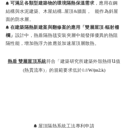
可滿足各類型建築物的環境隔熱保溫需求
，
應用在鋼
、
結構與水泥建築
木屋結構..屋頂&牆面， 能作為斜屋
面的防水層。
在建築隔熱新建案與翻修案的應用「雙層屋頂-輻射柵
欄」
設計中
，
熱盾隔熱毯安裝夾層中能發揮優異的熱阻
隔性能，增加熱浮力效應並加速屋頂層散熱。
u
熱盾
雙層屋頂系統
符合「建築研究所建築外殼熱得
值
(熱貫流率)」的規範要求
低於0.8
W/(m2.k)
屋頂隔熱系統工法專利申請