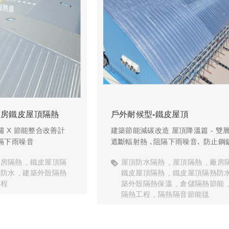
廠房鐵皮屋頂隔熱
戶外耐候型-鐵皮屋頂
 X 節能整合改善計
建築節能減碳改造 屋頂降溫篇 - 雙層
隔下雨噪音
遮斷輻射熱 ､阻隔下雨噪音､ 防止鋼
廠房隔熱
鐵皮屋頂隔
屋頂防水隔熱
屋頂隔熱
廠房
熱防水
建築外殼隔熱
鐵皮屋頂隔熱
鐵皮屋頂隔熱防
工程
築外殼隔熱保溫
倉儲隔熱節能
隔熱工程
隔熱隔音節能毯