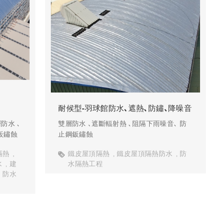
耐候型-羽球館防水､遮熱､防鏽､降噪音
防水 ､
雙層防水 ､遮斷輻射熱 ､阻隔下雨噪音､ 防
鈑鏽蝕
止鋼鈑鏽蝕
隔熱
鐵皮屋頂隔熱
鐵皮屋頂隔熱防水
防
水
建
水隔熱工程
防水