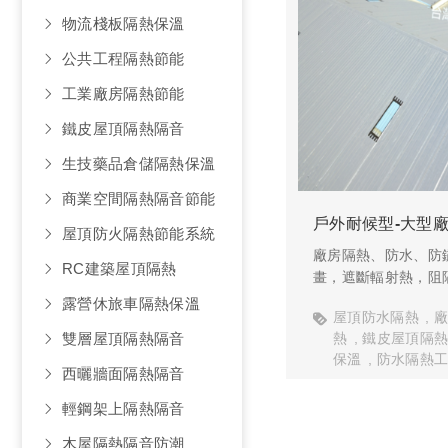
物流棧板隔熱保溫
公共工程隔熱節能
工業廠房隔熱節能
鐵皮屋頂隔熱隔音
生技藥品倉儲隔熱保溫
商業空間隔熱隔音節能
戶外耐候型-大型
屋頂防火隔熱節能系統
廠房隔熱、防水、防鏽
RC建築屋頂隔熱
畫，遮斷輻射熱，阻
露營休旅車隔熱保溫
屋頂防水隔熱
熱
鐵皮屋頂隔
雙層屋頂隔熱隔音
保溫
防水隔熱
西曬牆面隔熱隔音
輕鋼架上隔熱隔音
木屋隔熱隔音防潮