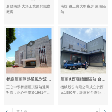
倉儲隔熱 大溪工業區的鐵皮
南投 鐵工廠大型廠房 屋頂隔
廠房
熱
餐廳屋頂隔熱通風對流 雲林正心中學
屋頂&西曬牆面隔熱 台中機械公司
正心中學餐廳屋頂隔熱通風
機械股份有限公司成立於西
對流，正心中學於1961年由
元1980年，設廠於台灣台
天主教嘉義教區故牛會卿主
中，以製造精密齒條(排齒)
教創辦，是一所有國、高中
起家，深耕機械產業近40
的完全中學。為了提供學子
年，長期以來一直都是台灣