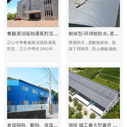
餐廳屋頂隔熱通風對流 雲林正心中學
耐候型-羽球館防水､遮熱､防鏽､降噪音
正心中學餐廳屋頂隔熱通風
雙層防水 ､遮斷輻射熱 ､阻
對流，正心中學於1961年由
隔下雨噪音､ 防止鋼鈑鏽蝕
天主教嘉義教區故牛會卿主
教創辦，是一所有國、高中
的完全中學。為了提供學子
一個像家舒適、有氛圍、輕
鬆的用餐環境，校方啟動餐
廳整修計畫，由校友 建築師
柯佳宏設計改善
倉儲隔熱、斷熱、保溫、隔音-大溪工業區的鐵皮廠房
南投 鐵工廠大型廠房 屋頂隔熱