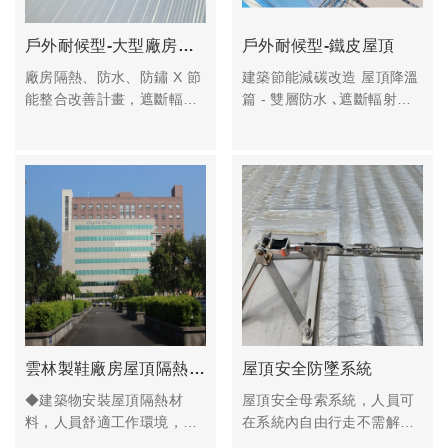
戶外耐候型-大型廠房鐵皮屋頂隔熱
戶外耐候型-鐵皮屋頂
廠房隔熱、防水、防鏽 X 節
建築節能減碳改造 屋頂降溫
能整合改善計畫，遮斷輻射
篇 - 雙層防水 ､遮斷輻射熱 ､
熱，阻隔下雨噪音
阻隔下雨噪音､ 防止鋼鈑鏽
蝕
雲林製鞋廠房屋頂隔熱-西平廠 A棟
屋頂安全防墜系統
◆建築物安裝屋頂隔熱材
屋頂安全母索系統，人員可
料，人員舒適工作環境，提
在系統內自由行走不需解下
高工作校率，大幅減少廠房
個人防墜器系統之滑動器，