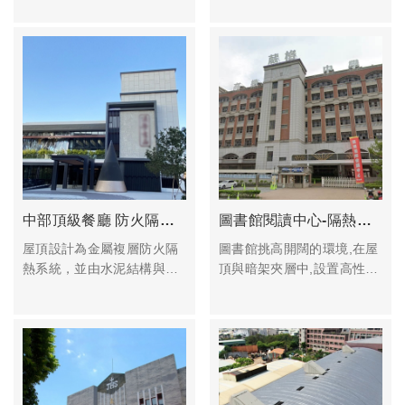
對空調製冷降溫的依賴，降
可自由滑過鋼索支撐器免脫
低碳排放，節省成本〪
鉤具，無脫離系統之危害
中部頂級餐廳 防火隔熱系統
圖書館閱讀中心-隔熱保溫節能改善
屋頂設計為金屬複層防火隔
圖書館挑高開闊的環境,在屋
熱系統，並由水泥結構與鐵
頂與暗架夾層中,設置高性能
皮防火系統結合組成鑒於鐵
隔熱阻隔屋頂熱傳導, 大幅減
皮防火系統傳熱強、導熱
少空調熱負載,降低空調製冷
快，於夏季時熱源大量滲入
運轉與能耗
室內，為創降低空調損耗與
不受輻射熱之影響採用「熱
盾 節能毯」反射97%熱源。