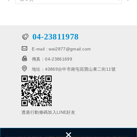
一個像家舒適、有氛圍、輕
本土市占率最高的領導品
鬆的用餐環境，校方啟動餐
牌。目前產品包含：齒條、
廳整修計畫，由校友 建築師
齒輪、導軌齒條、滾輪、行
柯佳宏設計改善
星減速機和消隙減速機，品
質優良穩定，符合國內外的
04-23811978
市場需求；因應國際標準規
格，導入ISO 9001的品質認
E-mail :
wei2877@gmail.com
證，傳動系列的產品，已經
外銷出口近五十個國家，是
傳真：
04-23861699
亞洲工具機中，精密齒條市
地址：
40869台中市南屯區寶山東二街11號
占率第一的領導品牌。
透過行動條碼加入LINE好友
×