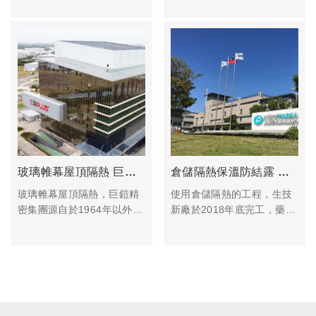
化和高科技設備，力求高產
汽車改裝部品之設計研究，
出我們因交期準時，最短的
選擇汽車照明部件由LED設
生產週期，並朝向工業4.0
計開始，持續鑽研其運用於
邁進而享譽盛名。
車燈上耗費近3.7億元的研發
成本。在2009年法蘭克福汽
車零配件展會中，LED車燈
改裝設計概念獲得德國歐司
朗青睞與研發團隊技術對接
突破成長瓶頸於2012年成功
開發二合一霧燈及晝行燈，
創新洗鍊於2013年成立巨鎧
玻璃帷幕屋頂隔熱 巨鎧精密
倉儲隔熱保溫防結露 藥廠生技公司的藥品廠房
精密工業股份有限公司，發
玻璃帷幕屋頂隔熱，巨鎧精
使用倉儲隔熱的工程，生技
展並推廣全LED車燈產品，
密集團源自於1964年以外銷
新廠於2018年底完工，藥廠
提升行車安全保障引領生活
美洲地區為主。致力投身於
倉儲目前已經完成各項軟硬
品味。
汽車改裝部品之設計研究，
體的設置，該廠也是國內第
選擇汽車照明部件由LED設
一家使用Bosch isolator充填
計開始，持續鑽研其運用於
生產線以及IMA isolator自動
車燈上耗費近3.7億元的研發
裝卸凍晶乾燥生產線的癌症
成本。在2009年法蘭克福汽
針劑廠，L型的生產線設計，