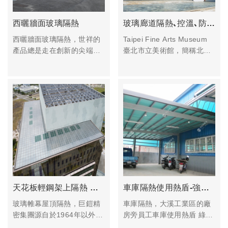
西曬牆面玻璃隔熱
玻璃廊道隔熱､控溫､防結露､防潮濕-台北市立美術館
西曬牆面玻璃隔熱，世祥的
Taipei Fine Arts Museum
產品總是走在創新的尖端。
臺北市立美術館，簡稱北美
一直是客戶最信任的夥伴，
館，是臺灣第一座現當代美
並能及時提供問題的解決方
術館。於1983年成立，回應
案。
當時方興未艾的現代藝術運
設計和研發的佼佼者迄今，
動而成立。臺北市立美術館
我們已有超過12,000種模具
由臺灣建築師高而潘所設
應用在超過4,000種車款。
計，建築採取低限灰白的國
我們的"一站式採購"服務使
際現代主義風格。大廳明亮
我們提供具有競爭力的價格
開闊，四周以玻璃帷幕採
並管控品質，精簡生產流程
光，取代封閉牆面，整體形
和物料成本的同時，也能提
塑為造型洗鍊、形式宏偉、
供客戶最好的利潤。受益於
量體輕盈、具文人氣韻、與
自動化生產和全面的檢測設
庭園景觀相結合之建築。
天花板輕鋼架上隔熱 巨鎧精密
車庫隔熱使用熱盾-強力隔絕「熱傳導､熱輻射」 綠色大氣泡
備，世祥可以保證出貨前所
玻璃帷幕屋頂隔熱，巨鎧精
車庫隔熱，大溪工業區的廠
有產品都經過嚴格的品質把
密集團源自於1964年以外銷
房旁員工車庫使用熱盾 綠色
關管控。世祥持續投資自動
美洲地區為主。致力投身於
大氣泡