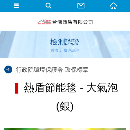
檢測認證
首頁
檢測認證
行政院環境保護署 環保標章
❚
熱盾節能毯 - 大氣泡
(銀)