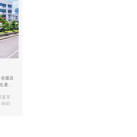
學名藥及
生產開
保溫罩
純鋁