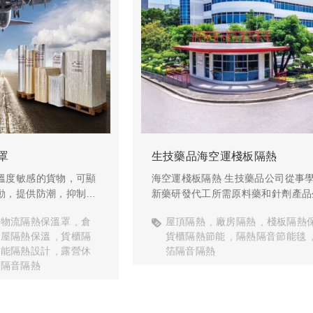
罩
生技藥品海空運棧板隔熱
溫度敏感的貨物，可顯
海空運棧板隔熱 生技藥品公司從事
動，提供防潮，抑制了
新藥研發代工所需原料藥和針劑產品
害以及冷凝引起的結露
發
物流隔熱保溫罩
倉
屋頂隔熱
廠房隔熱
棧板隔熱
合屋隔熱保溫
貨櫃隔
貨櫃隔熱節能
隔熱隔音節能毯
幫助維持安全的溫度範
節能隔熱設計
露營休
箔隔音隔熱
箔隔音隔熱