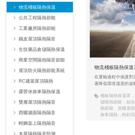
物流棧板隔熱保溫
公共工程隔熱節能
工業廠房隔熱節能
鐵皮屋頂隔熱隔音
生技藥品倉儲隔熱保溫
商業空間隔熱隔音節能
物流棧板隔熱保溫
屋頂防火隔熱節能系統
在運輸過程中保護對
RC建築屋頂隔熱
著降低環境溫度的波
溫度峰值引起的熱損
露營休旅車隔熱保溫
棧板隔熱保溫罩
現象，
儲隔熱節能
組
雙層屋頂隔熱隔音
在整個交付過程中，
熱節能
貨櫃屋
圍。
西曬牆面隔熱隔音
旅車隔熱
純鋁
輕鋼架上隔熱隔音
木屋隔熱隔音防潮